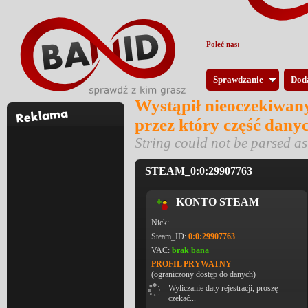
Poleć nas:
Sprawdzanie
Dod
Wystąpił nieoczekiwany
przez który część dany
String could not be parsed 
STEAM_0:0:29907763
KONTO STEAM
Nick:
Steam_ID:
0:0:29907763
VAC:
brak bana
PROFIL PRYWATNY
(ograniczony dostęp do danych)
Wyliczanie daty rejestracji, proszę
czekać...