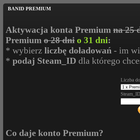
BANID PREMIUM
Aktywacja konta Premium
na 25 
Premium
o 28 dni
o 31 dni
:
* wybierz
liczbę doładowań
- im wi
*
podaj Steam_ID
dla którego chc
Liczba d
Steam_ID
Co daje konto Premium?