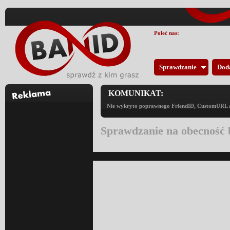
Poleć nas:
Sprawdzanie
Dod
KOMUNIKAT:
Nie wykryto poprawnego FriendID, CustomURL an
Sprawdzanie na obecność 