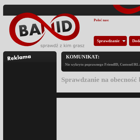
Poleć nas:
Sprawdzanie
Dod
KOMUNIKAT:
Nie wykryto poprawnego FriendID, CustomURL an
Sprawdzanie na obecność 