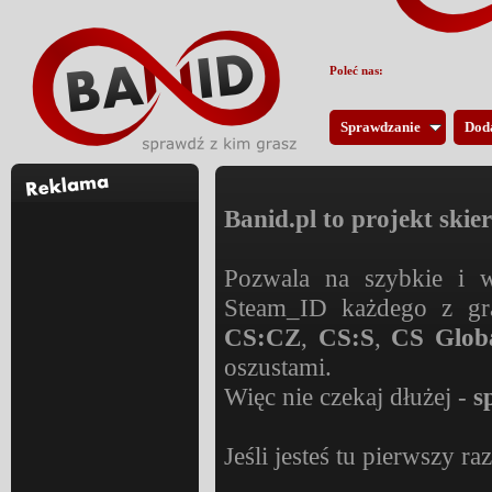
Poleć nas:
Sprawdzanie
Dod
Banid.pl to projekt ski
Pozwala na szybkie i 
Steam_ID każdego z gr
CS:CZ
,
CS:S
,
CS Globa
oszustami.
Więc nie czekaj dłużej -
s
Jeśli jesteś tu pierwszy ra