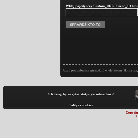
Wklej pojedynczy Custom_URL, Friend_ID lub St
Jeżeli potrzebujesz sprawdzić wiele Steam_ID na raz,
> Kliknij, by wczytać statystyki odwiedzin <
Polityka cookies
Copyrig
D