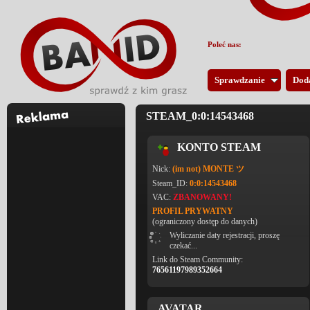
Poleć nas:
Sprawdzanie
Dod
STEAM_0:0:14543468
KONTO STEAM
Nick:
(im not) MONTE ツ
Steam_ID:
0:0:14543468
VAC:
ZBANOWANY!
PROFIL PRYWATNY
(ograniczony dostęp do danych)
Wyliczanie daty rejestracji, proszę
czekać...
Link do Steam Community:
76561197989352664
AVATAR