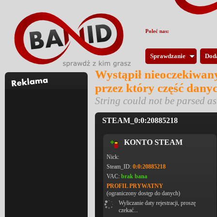
Poleć nas:
Sprawdzanie
Dod
Wystąpił nieoczekiwany
przez który część dany
String could not be parsed 
STEAM_0:0:20885218
KONTO STEAM
Nick:
Steam_ID:
0:0:20885218
VAC:
brak bana
PROFIL PRYWATNY
(ograniczony dostęp do danych)
Wyliczanie daty rejestracji, proszę
czekać...