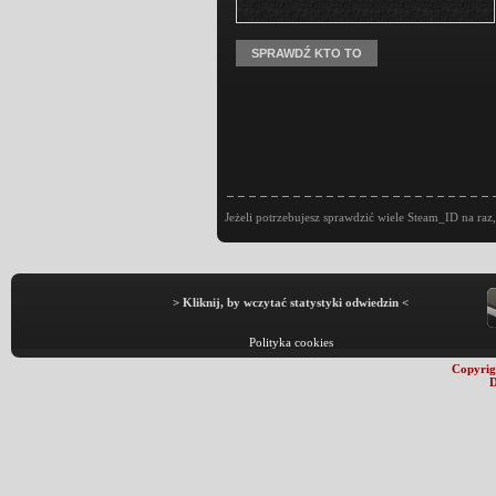
Jeżeli potrzebujesz sprawdzić wiele Steam_ID na raz,
> Kliknij, by wczytać statystyki odwiedzin <
Polityka cookies
Copyrig
D