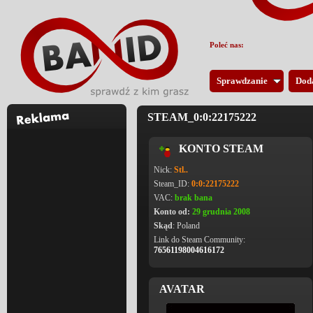
Poleć nas:
Sprawdzanie
Dod
STEAM_0:0:22175222
KONTO STEAM
Nick:
Stl..
Steam_ID:
0:0:22175222
VAC:
brak bana
Konto od:
29 grudnia 2008
Skąd
: Poland
Link do Steam Community:
76561198004616172
AVATAR