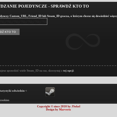
DZANIE POJEDYNCZE - SPRAWDŹ KTO TO
dynczy Custom_URL, Friend_ID lub Steam_ID gracza, o którym chcesz się dowiedzieć więce
bujesz sprawdzić wiele Steam_ID na raz, skorzystaj z
tej opcji
.
statystyki odwiedzin <
 cookies
Copyright © since 2010 by JSokol
Design by
Marverix