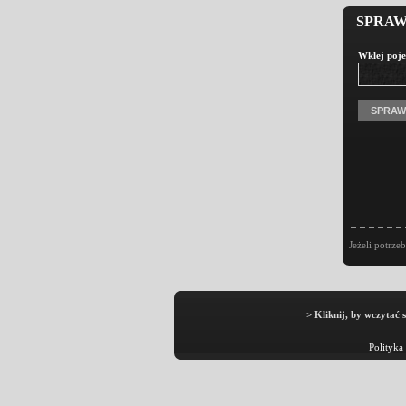
SPRAW
Wklej poje
Jeżeli potrze
> Kliknij, by wczytać 
Polityka