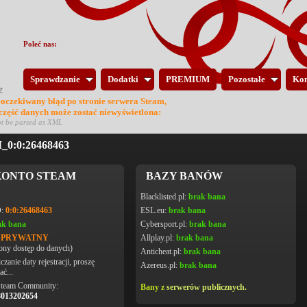
Poleć nas:
Sprawdzanie
Dodatki
PREMIUM
Pozostałe
Kon
eoczekiwany błąd po stronie serwera Steam,
 część danych może zostać niewyświetlona:
ot be parsed as XML
0:0:26468463
ONTO STEAM
BAZY BANÓW
Blacklisted.pl:
brak bana
D:
0:0:26468463
ESL.eu:
brak bana
ak bana
Cybersport.pl:
brak bana
L PRYWATNY
Allplay.pl:
brak bana
ony dostęp do danych)
Anticheat.pl:
brak bana
czanie daty rejestracji, proszę
Azereus.pl:
brak bana
ać...
Steam Community:
Bany z
serwerów publicznych.
8013202654