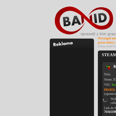
Wystąpił ni
przez który
String could n
STEAM_
K
Nick:
Steam_I
VAC:
br
PROFI
(ogranicz
Wyli
czek
Link do 
7656119