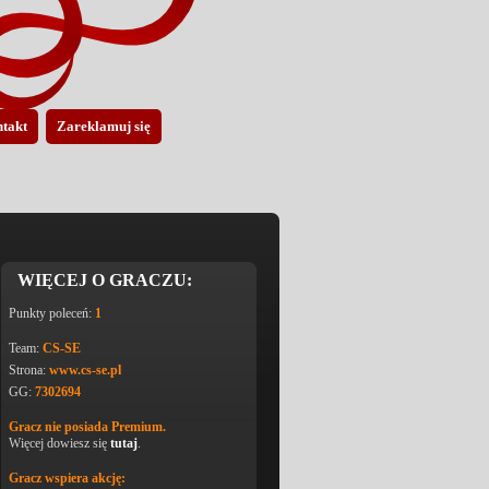
takt
Zareklamuj się
WIĘCEJ O GRACZU:
Punkty poleceń:
1
Team:
CS-SE
Strona:
www.cs-se.pl
GG:
7302694
Gracz nie posiada Premium.
Więcej dowiesz się
tutaj
.
Gracz wspiera akcję: