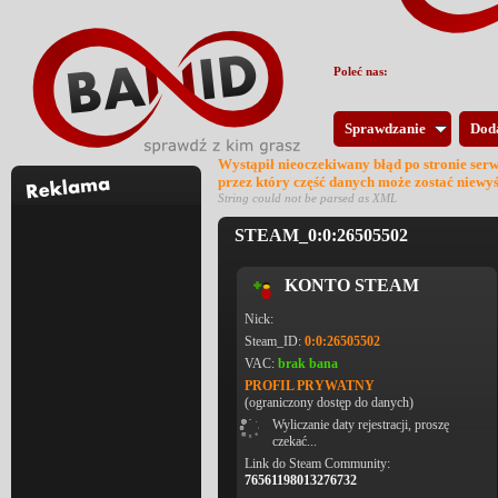
Poleć nas:
Sprawdzanie
Dod
Wystąpił nieoczekiwany błąd po stronie ser
przez który część danych może zostać niewy
String could not be parsed as XML
STEAM_0:0:26505502
KONTO STEAM
Nick:
Steam_ID:
0:0:26505502
VAC:
brak bana
PROFIL PRYWATNY
(ograniczony dostęp do danych)
Wyliczanie daty rejestracji, proszę
czekać...
Link do Steam Community:
76561198013276732