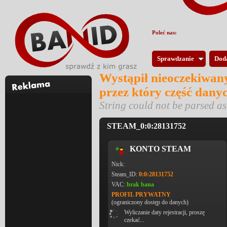
Poleć nas:
Sprawdzanie
Dod
Wystąpił nieoczekiwany
przez który część dany
String could not be parsed 
STEAM_0:0:28131752
KONTO STEAM
Nick:
Steam_ID:
0:0:28131752
VAC:
brak bana
PROFIL PRYWATNY
(ograniczony dostęp do danych)
Wyliczanie daty rejestracji, proszę
czekać...