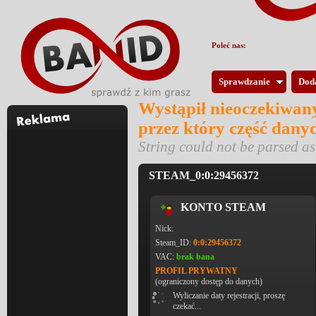
Poleć nas:
Sprawdzanie
Dod
Wystąpił nieoczekiwany
przez który część dany
String could not be parsed 
STEAM_0:0:29456372
KONTO STEAM
Nick:
Steam_ID:
0:0:29456372
VAC:
brak bana
PROFIL PRYWATNY
(ograniczony dostęp do danych)
Wyliczanie daty rejestracji, proszę
czekać...