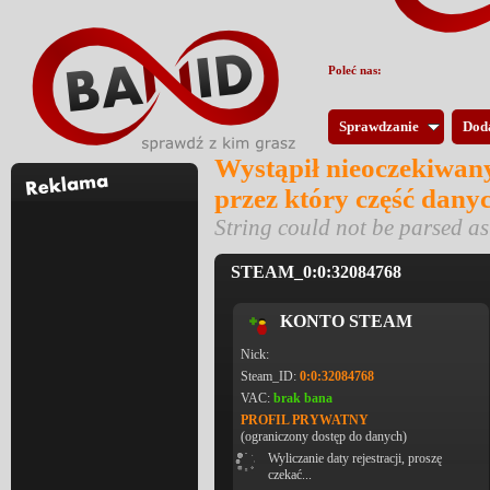
Poleć nas:
Sprawdzanie
Dod
Wystąpił nieoczekiwany
przez który część dany
String could not be parsed 
STEAM_0:0:32084768
KONTO STEAM
Nick:
Steam_ID:
0:0:32084768
VAC:
brak bana
PROFIL PRYWATNY
(ograniczony dostęp do danych)
Wyliczanie daty rejestracji, proszę
czekać...