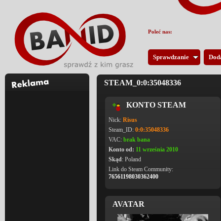
Poleć nas:
Sprawdzanie
Dod
STEAM_0:0:35048336
KONTO STEAM
Nick:
Risus
Steam_ID:
0:0:35048336
VAC:
brak bana
Konto od:
11 września 2010
Skąd
: Poland
Link do Steam Community:
76561198030362400
AVATAR