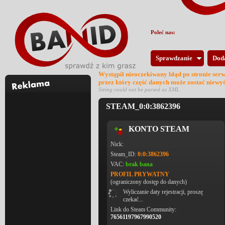
Poleć nas:
Sprawdzanie
Dod
Wystąpił nieoczekiwany błąd po stronie ser
przez który część danych może zostać niewy
String could not be parsed as XML
STEAM_0:0:3862396
KONTO STEAM
Nick:
Steam_ID:
0:0:3862396
VAC:
brak bana
PROFIL PRYWATNY
(ograniczony dostęp do danych)
Wyliczanie daty rejestracji, proszę
czekać...
Link do Steam Community:
76561197967990520