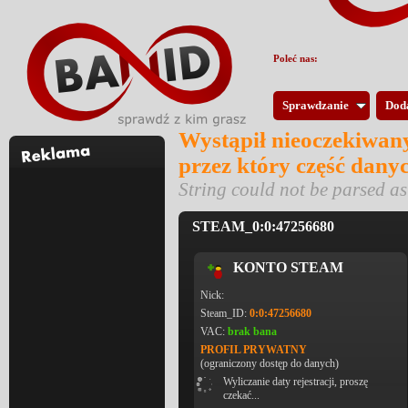
Poleć nas:
Sprawdzanie
Dod
Wystąpił nieoczekiwany
przez który część dany
String could not be parsed 
STEAM_0:0:47256680
KONTO STEAM
Nick:
Steam_ID:
0:0:47256680
VAC:
brak bana
PROFIL PRYWATNY
(ograniczony dostęp do danych)
Wyliczanie daty rejestracji, proszę
czekać...