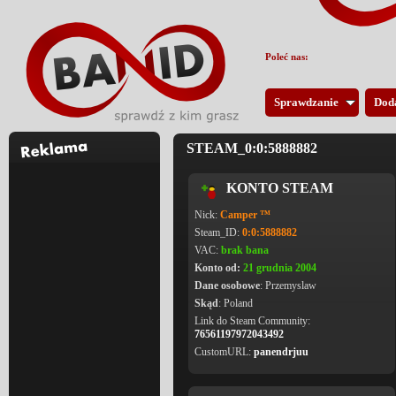
Poleć nas:
Sprawdzanie
Dod
STEAM_0:0:5888882
KONTO STEAM
Nick:
Camper ™
Steam_ID:
0:0:5888882
VAC:
brak bana
Konto od:
21 grudnia 2004
Dane osobowe
: Przemyslaw
Skąd
: Poland
Link do Steam Community:
76561197972043492
CustomURL:
panendrjuu