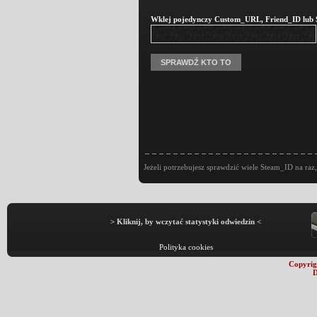
Wklej pojedynczy Custom_URL, Friend_ID lub St
Jeżeli potrzebujesz sprawdzić wiele Steam_ID na raz,
> Kliknij, by wczytać statystyki odwiedzin <
Polityka cookies
Copyrig
D