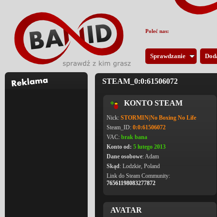
Poleć nas:
Sprawdzanie
Dod
STEAM_0:0:61506072
KONTO STEAM
Nick:
STORMIN|No Boxing No Life
Steam_ID:
0:0:61506072
VAC:
brak bana
Konto od:
5 lutego 2013
Dane osobowe
: Adam
Skąd
: Lodzkie, Poland
Link do Steam Community:
76561198083277872
AVATAR