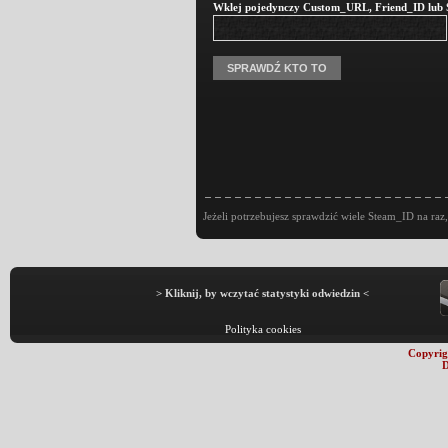
Wklej pojedynczy Custom_URL, Friend_ID lub St
Jeżeli potrzebujesz sprawdzić wiele Steam_ID na raz,
> Kliknij, by wczytać statystyki odwiedzin <
Polityka cookies
Copyrig
D