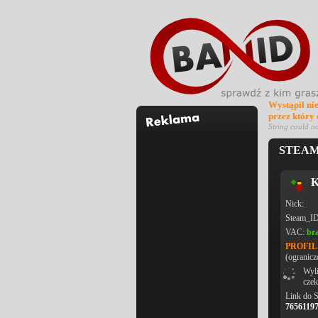
Wystąpił ni
przez który
String could n
STEAM_
K
Nick:
Steam_I
VAC:
br
PROFI
(ogranicz
Wyli
czek
Link do 
7656119