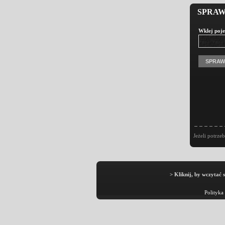
SPRAW
Wklej poje
Jeżeli potrze
> Kliknij, by wczytać 
Polityka