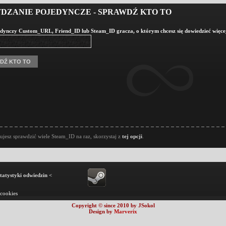
DZANIE POJEDYNCZE - SPRAWDŹ KTO TO
dynczy Custom_URL, Friend_ID lub Steam_ID gracza, o którym chcesz się dowiedzieć więce
bujesz sprawdzić wiele Steam_ID na raz, skorzystaj z
tej opcji
.
statystyki odwiedzin <
 cookies
Copyright © since 2010 by JSokol
Design by
Marverix