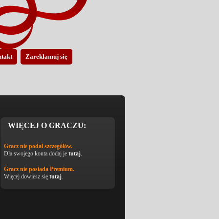
takt
Zareklamuj się
WIĘCEJ O GRACZU:
Gracz nie podał szczegółów.
Dla swojego konta dodaj je
tutaj
.
Gracz nie posiada Premium.
Więcej dowiesz się
tutaj
.