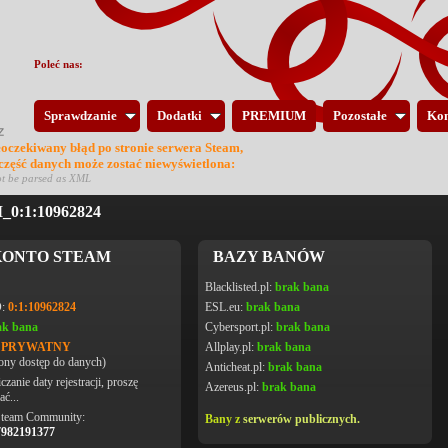
Poleć nas:
Sprawdzanie
Dodatki
PREMIUM
Pozostałe
Kon
eoczekiwany błąd po stronie serwera Steam,
 część danych może zostać niewyświetlona:
ot be parsed as XML
0:1:10962824
ONTO STEAM
BAZY BANÓW
Blacklisted.pl:
brak bana
D:
0:1:10962824
ESL.eu:
brak bana
ak bana
Cybersport.pl:
brak bana
L PRYWATNY
Allplay.pl:
brak bana
ony dostęp do danych)
Anticheat.pl:
brak bana
czanie daty rejestracji, proszę
Azereus.pl:
brak bana
ać...
Steam Community:
Bany z
serwerów publicznych.
7982191377