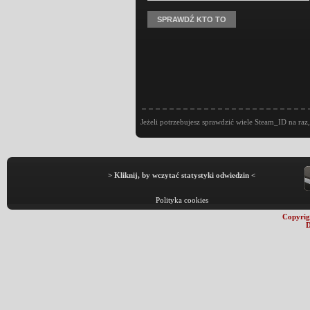
Jeżeli potrzebujesz sprawdzić wiele Steam_ID na raz,
> Kliknij, by wczytać statystyki odwiedzin <
Polityka cookies
Copyrig
D