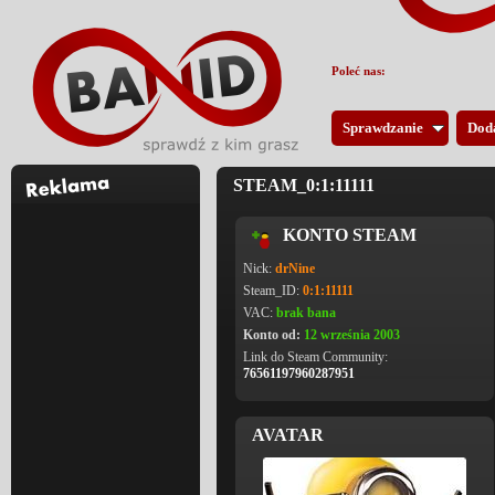
Poleć nas:
Sprawdzanie
Dod
STEAM_0:1:11111
KONTO STEAM
Nick:
drNine
Steam_ID:
0:1:11111
VAC:
brak bana
Konto od:
12 września 2003
Link do Steam Community:
76561197960287951
AVATAR