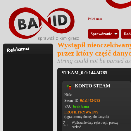
Poleć nas:
Sprawdzanie
Dod
Wystąpił nieoczekiwany
przez który część dany
String could not be parsed 
STEAM_0:1:14424785
KONTO STEAM
Nick:
Steam_ID:
0:1:14424785
VAC:
brak bana
PROFIL PRYWATNY
(ograniczony dostęp do danych)
Wyliczanie daty rejestracji, proszę
czekać...