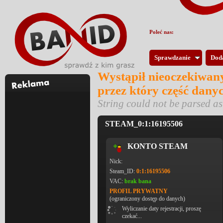
Poleć nas:
Sprawdzanie
Dod
Wystąpił nieoczekiwany
przez który część dany
String could not be parsed 
STEAM_0:1:16195506
KONTO STEAM
Nick:
Steam_ID:
0:1:16195506
VAC:
brak bana
PROFIL PRYWATNY
(ograniczony dostęp do danych)
Wyliczanie daty rejestracji, proszę
czekać...