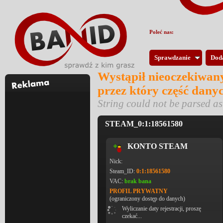
Poleć nas:
Sprawdzanie
Dod
Wystąpił nieoczekiwany
przez który część dany
String could not be parsed 
STEAM_0:1:18561580
KONTO STEAM
Nick:
Steam_ID:
0:1:18561580
VAC:
brak bana
PROFIL PRYWATNY
(ograniczony dostęp do danych)
Wyliczanie daty rejestracji, proszę
czekać...