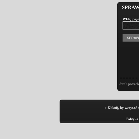
SPRAW
Wklej poje
Jeżeli potrze
> Kliknij, by wczytać 
Polityka