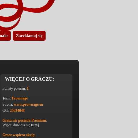
takt
Zareklamuj się
WIĘCEJ O GRACZU:
Punkty poleceń:
1
Team:
Prownage
Strona:
www.prownage.eu
GG:
25634048
Gracz nie posiada Premium.
Więcej dowiesz się
tutaj
.
Gracz wspiera akcję: