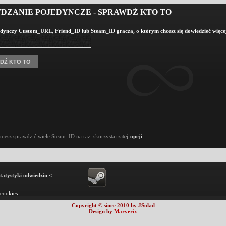
DZANIE POJEDYNCZE - SPRAWDŹ KTO TO
dynczy Custom_URL, Friend_ID lub Steam_ID gracza, o którym chcesz się dowiedzieć więce
bujesz sprawdzić wiele Steam_ID na raz, skorzystaj z
tej opcji
.
statystyki odwiedzin <
 cookies
Copyright © since 2010 by JSokol
Design by
Marverix