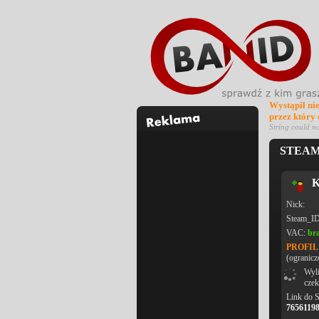
Wystąpił ni
przez który
String could n
STEAM_
K
Nick:
Steam_I
VAC:
br
PROFI
(ogranicz
Wyli
czek
Link do 
7656119