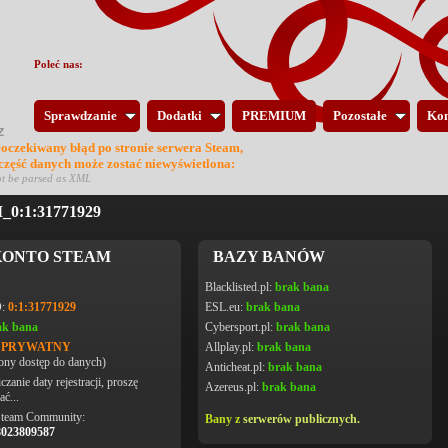
Poleć nas:
Sprawdzanie
Dodatki
PREMIUM
Pozostałe
Kon
eoczekiwany błąd po stronie serwera Steam,
 część danych może zostać niewyświetlona:
ot be parsed as XML
0:1:31771929
ONTO STEAM
BAZY BANÓW
Blacklisted.pl:
brak bana
D:
0:1:31771929
ESL.eu:
brak bana
ak bana
Cybersport.pl:
brak bana
L PRYWATNY
Allplay.pl:
brak bana
ony dostęp do danych)
Anticheat.pl:
brak bana
czanie daty rejestracji, proszę
Azereus.pl:
brak bana
ać...
Steam Community:
Bany z
serwerów publicznych.
8023809587