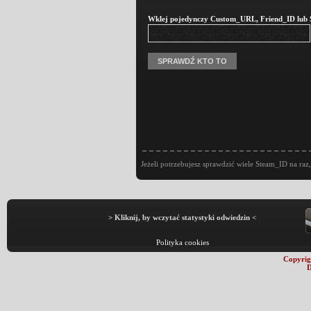
Wklej pojedynczy Custom_URL, Friend_ID lub St
Jeżeli potrzebujesz sprawdzić wiele Steam_ID na raz,
> Kliknij, by wczytać statystyki odwiedzin <
Polityka cookies
Copyrig
D