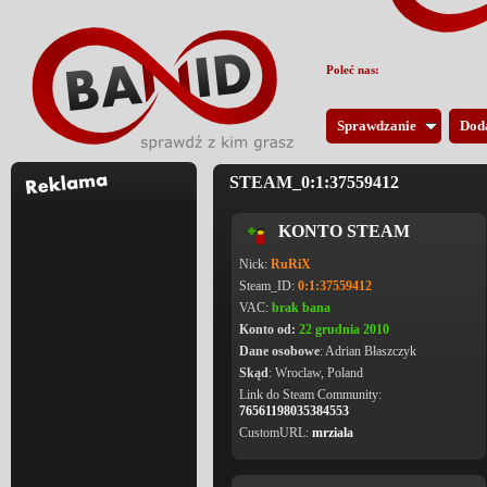
Poleć nas:
Sprawdzanie
Dod
STEAM_0:1:37559412
KONTO STEAM
Nick:
RuRiX
Steam_ID:
0:1:37559412
VAC:
brak bana
Konto od:
22 grudnia 2010
Dane osobowe
: Adrian Błaszczyk
Skąd
: Wroclaw, Poland
Link do Steam Community:
76561198035384553
CustomURL:
mrziala