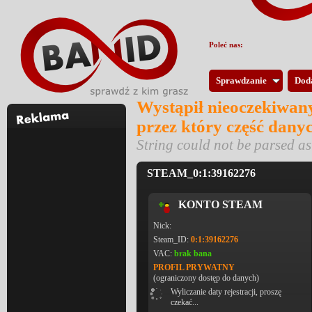
Poleć nas:
Sprawdzanie
Dod
Wystąpił nieoczekiwany
przez który część dany
String could not be parsed 
STEAM_0:1:39162276
KONTO STEAM
Nick:
Steam_ID:
0:1:39162276
VAC:
brak bana
PROFIL PRYWATNY
(ograniczony dostęp do danych)
Wyliczanie daty rejestracji, proszę
czekać...