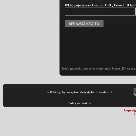
Wklej pojedynczy Custom_URL, Friend_ID lub St
Jeżeli potrzebujesz sprawdzić wiele Steam_ID na raz,
> Kliknij, by wczytać statystyki odwiedzin <
Polityka cookies
Copyrig
D