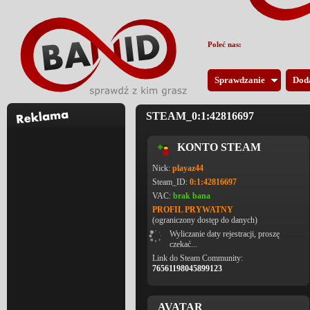
Poleć nas:
Sprawdzanie
Dod
STEAM_0:1:42816697
KONTO STEAM
Nick:
playaz44
Steam_ID:
0:1:42816697
VAC:
brak bana
PROFIL PRYWATNY
(ograniczony dostęp do danych)
Wyliczanie daty rejestracji, proszę
czekać...
Link do Steam Community:
76561198045899123
AVATAR