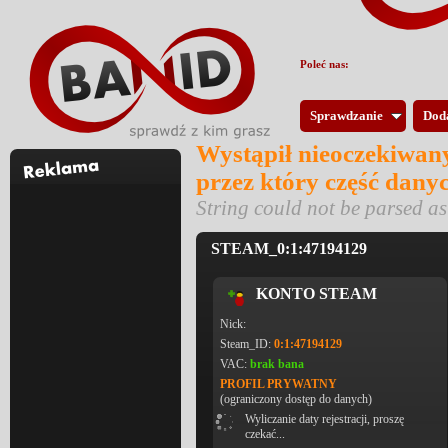
Poleć nas:
Sprawdzanie
Dod
Wystąpił nieoczekiwany
przez który część dany
String could not be parsed 
STEAM_0:1:47194129
KONTO STEAM
Nick:
Steam_ID:
0:1:47194129
VAC:
brak bana
PROFIL PRYWATNY
(ograniczony dostęp do danych)
Wyliczanie daty rejestracji, proszę
czekać...