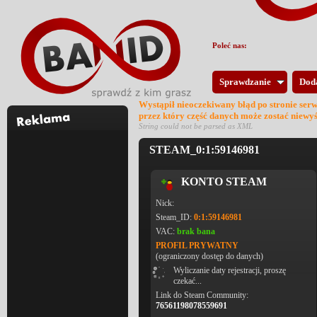
Poleć nas:
Sprawdzanie
Dod
Wystąpił nieoczekiwany błąd po stronie ser
przez który część danych może zostać niewy
String could not be parsed as XML
STEAM_0:1:59146981
KONTO STEAM
Nick:
Steam_ID:
0:1:59146981
VAC:
brak bana
PROFIL PRYWATNY
(ograniczony dostęp do danych)
Wyliczanie daty rejestracji, proszę
czekać...
Link do Steam Community:
76561198078559691