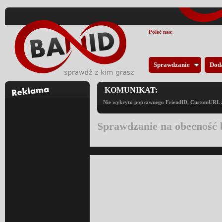
Poleć nas:
Sprawdzanie
Dod
KOMUNIKAT:
Nie wykryto poprawnego FriendID, CustomURL an
Sprawdzanie na obecność 