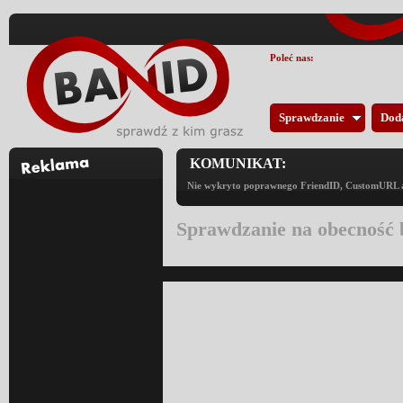
Poleć nas:
Sprawdzanie
Dod
KOMUNIKAT:
Nie wykryto poprawnego FriendID, CustomURL an
Sprawdzanie na obecność 