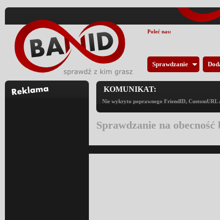
Poleć nas:
Sprawdzanie
Dod
KOMUNIKAT:
Nie wykryto poprawnego FriendID, CustomURL an
Sprawdzanie na obecność 