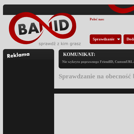
Poleć nas:
Sprawdzanie
Dod
KOMUNIKAT:
Nie wykryto poprawnego FriendID, CustomURL an
Sprawdzanie na obecność 