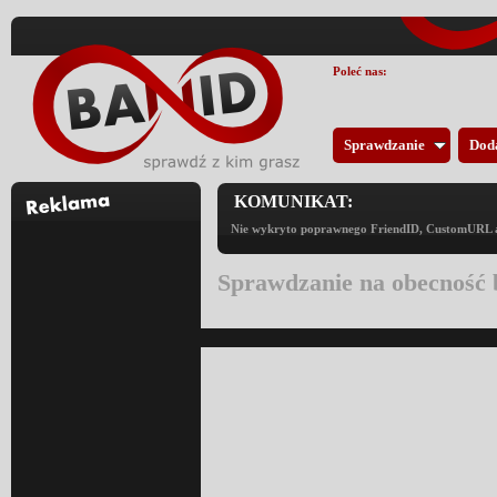
Poleć nas:
Sprawdzanie
Dod
KOMUNIKAT:
Nie wykryto poprawnego FriendID, CustomURL an
Sprawdzanie na obecność 