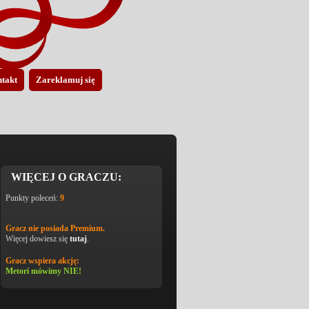
takt
Zareklamuj się
WIĘCEJ O GRACZU:
Punkty poleceń:
9
Gracz nie posiada Premium.
Więcej dowiesz się
tutaj
.
Gracz wspiera akcję:
Metori mówimy NIE!