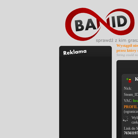
Wystąpił ni
przez który
String could n
K
Nick:
Steam_I
VAC:
br
PROFI
(ogranicz
Wyli
czek
Link do 
7656119