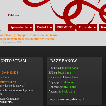
Poleć nas:
Sprawdzanie
Dodatki
PREMIUM
Pozostałe
Kon
eoczekiwany błąd po stronie serwera Steam,
 część danych może zostać niewyświetlona:
ot be parsed as XML
ONTO STEAM
BAZY BANÓW
Blacklisted.pl:
brak bana
D:
0:0:14868234
ESL.eu:
brak bana
ak bana
Cybersport.pl:
brak bana
L PRYWATNY
Allplay.pl:
brak bana
ony dostęp do danych)
Anticheat.pl:
brak bana
czanie daty rejestracji, proszę
Azereus.pl:
brak bana
ać...
Steam Community:
Bany z
serwerów publicznych.
7990002196