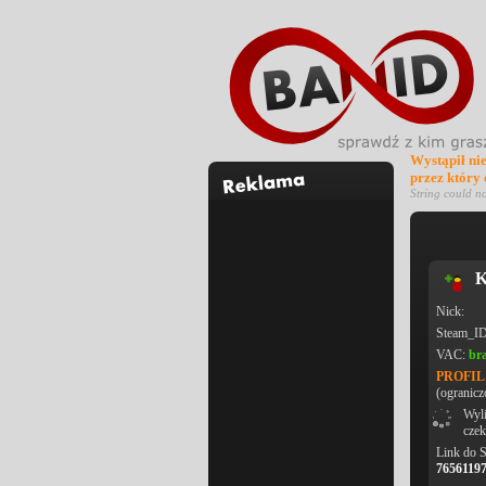
Wystąpił ni
przez który
String could n
K
Nick:
Steam_I
VAC:
br
PROFI
(ogranicz
Wyli
czek
Link do 
7656119