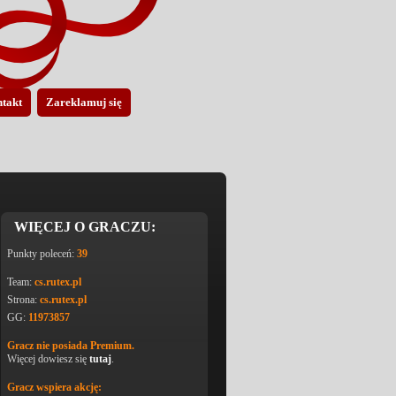
takt
Zareklamuj się
WIĘCEJ O GRACZU:
Punkty poleceń:
39
Team:
cs.rutex.pl
Strona:
cs.rutex.pl
GG:
11973857
Gracz nie posiada Premium.
Więcej dowiesz się
tutaj
.
Gracz wspiera akcję: