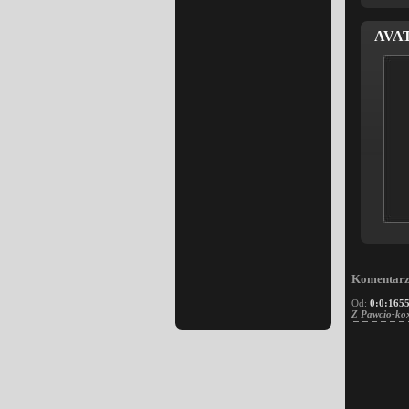
AVA
Komentarze
Od:
0:0:165
Z Pawcio-kox