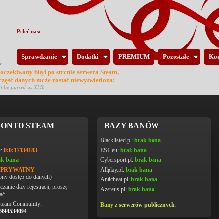
Poleć nas:
Sprawdzanie
Dodatki
PREMIUM
Pozostałe
Kon
eoczekiwany błąd po stronie serwera Steam,
 część danych może zostać niewyświetlona:
ot be parsed as XML
ONTO STEAM
BAZY BANÓW
Blacklisted.pl:
brak bana
D:
0:0:17134183
ESL.eu:
brak bana
ak bana
Cybersport.pl:
brak bana
L PRYWATNY
Allplay.pl:
brak bana
ony dostęp do danych)
Anticheat.pl:
brak bana
czanie daty rejestracji, proszę
Azereus.pl:
brak bana
ać...
Steam Community:
Bany z
serwerów publicznych.
7994534094