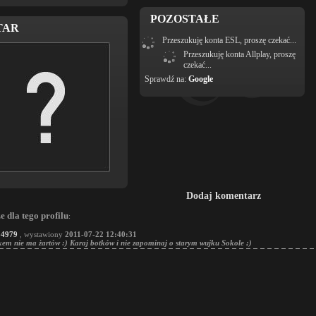
POZOSTAŁE
TAR
Przeszukuję konta ESL, proszę czekać...
Przeszukuję konta Allplay, proszę
czekać...
Sprawdź na:
Google
Dodaj komentarz
 dla tego profilu
:
54979
, wystawiony
2011-07-22 12:40:31
em nie ma żartów :) Karaj botków i nie zapominaj o starym wujku Sokole ;)