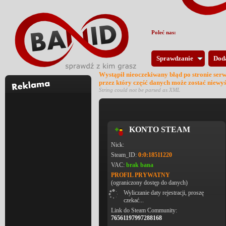
Poleć nas:
Sprawdzanie
Dod
Wystąpił nieoczekiwany błąd po stronie ser
przez który część danych może zostać niewy
String could not be parsed as XML
KONTO STEAM
Nick:
Steam_ID:
0:0:18511220
VAC:
brak bana
PROFIL PRYWATNY
(ograniczony dostęp do danych)
Wyliczanie daty rejestracji, proszę
czekać...
Link do Steam Community:
76561197997288168