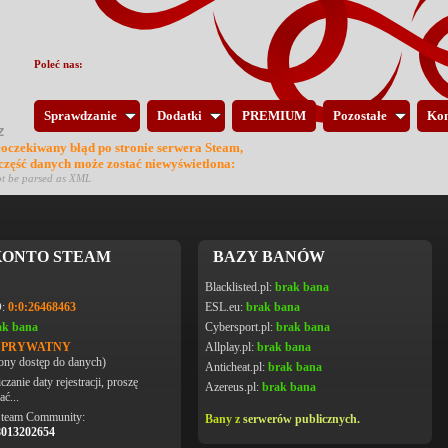
Poleć nas:
Sprawdzanie
Dodatki
PREMIUM
Pozostałe
Kon
eoczekiwany błąd po stronie serwera Steam,
 część danych może zostać niewyświetlona:
ot be parsed as XML
ONTO STEAM
BAZY BANÓW
Blacklisted.pl:
brak bana
D:
0:0:26468463
ESL.eu:
brak bana
ak bana
Cybersport.pl:
brak bana
L PRYWATNY
Allplay.pl:
brak bana
ony dostęp do danych)
Anticheat.pl:
brak bana
czanie daty rejestracji, proszę
Azereus.pl:
brak bana
ać...
Steam Community:
Bany z
serwerów publicznych.
8013202654