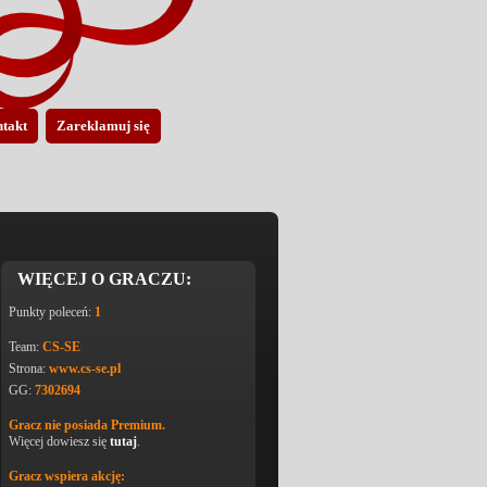
takt
Zareklamuj się
WIĘCEJ O GRACZU:
Punkty poleceń:
1
Team:
CS-SE
Strona:
www.cs-se.pl
GG:
7302694
Gracz nie posiada Premium.
Więcej dowiesz się
tutaj
.
Gracz wspiera akcję: