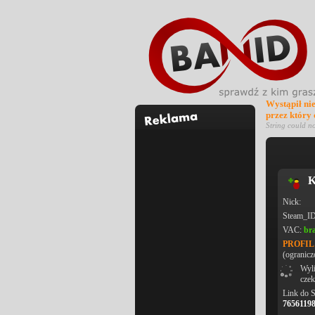
Wystąpił ni
przez który
String could n
K
Nick:
Steam_I
VAC:
br
PROFI
(ogranicz
Wyli
czek
Link do 
7656119