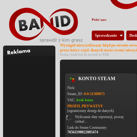
Poleć nas:
Sprawdzanie
Dod
Wystąpił nieoczekiwany błąd po stronie ser
przez który część danych może zostać niewy
String could not be parsed as XML
KONTO STEAM
Nick:
Steam_ID:
0:0:31309873
VAC:
brak bana
PROFIL PRYWATNY
(ograniczony dostęp do danych)
Wyliczanie daty rejestracji, proszę
czekać...
Link do Steam Community:
76561198022885474