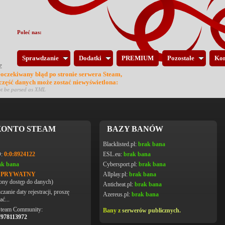
Poleć nas:
Sprawdzanie
Dodatki
PREMIUM
Pozostałe
Kon
eoczekiwany błąd po stronie serwera Steam,
 część danych może zostać niewyświetlona:
ot be parsed as XML
ONTO STEAM
BAZY BANÓW
Blacklisted.pl:
brak bana
D:
0:0:8924122
ESL.eu:
brak bana
ak bana
Cybersport.pl:
brak bana
L PRYWATNY
Allplay.pl:
brak bana
ony dostęp do danych)
Anticheat.pl:
brak bana
czanie daty rejestracji, proszę
Azereus.pl:
brak bana
ać...
Steam Community:
Bany z
serwerów publicznych.
7978113972