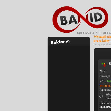
Wystąpił ni
przez który
String could n
K
Nick:
Steam_I
VAC:
br
PROFI
(ogranicz
Wyli
czek
Link do 
7656119