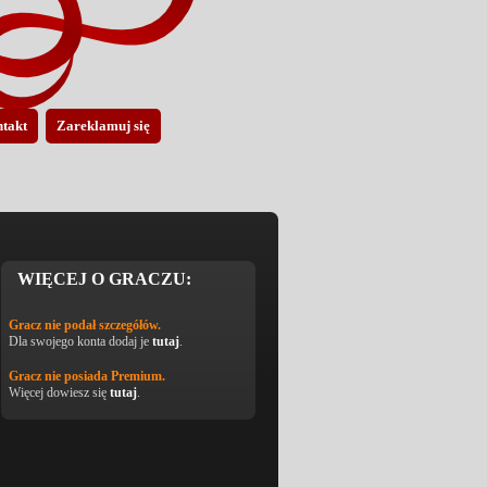
takt
Zareklamuj się
WIĘCEJ O GRACZU:
Gracz nie podał szczegółów.
Dla swojego konta dodaj je
tutaj
.
Gracz nie posiada Premium.
Więcej dowiesz się
tutaj
.