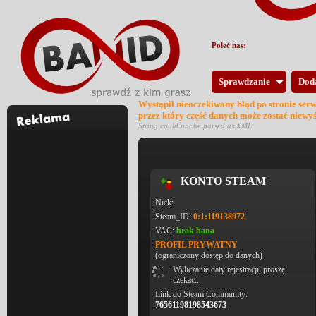
Poleć nas:
Sprawdzanie
Dod
Wystąpił nieoczekiwany błąd po stronie ser
przez który część danych może zostać niewy
String could not be parsed as XML
KONTO STEAM
Nick:
Steam_ID:
0:1:119138972
VAC:
brak bana
PROFIL PRYWATNY
(ograniczony dostęp do danych)
Wyliczanie daty rejestracji, proszę
czekać...
Link do Steam Community:
76561198198543673