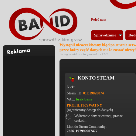
Poleć nas:
Sprawdzanie
Dod
Wystąpił nieoczekiwany błąd po stronie ser
przez który część danych może zostać niewy
String could not be parsed as XML
KONTO STEAM
Nick:
Steam_ID:
0:1:19820874
VAC:
brak bana
PROFIL PRYWATNY
(ograniczony dostęp do danych)
Wyliczanie daty rejestracji, proszę
czekać...
Link do Steam Community:
76561197999907477