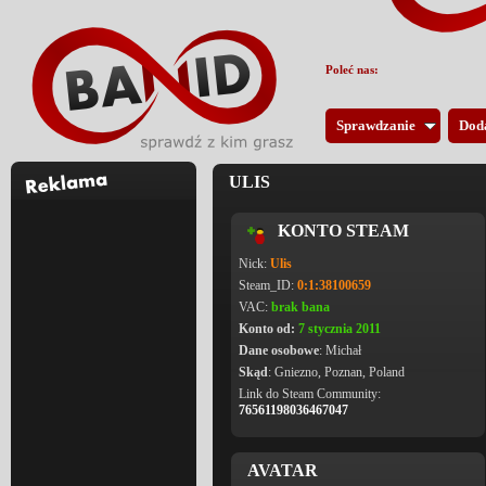
Poleć nas:
Sprawdzanie
Dod
ULIS
KONTO STEAM
Nick:
Ulis
Steam_ID:
0:1:38100659
VAC:
brak bana
Konto od:
7 stycznia 2011
Dane osobowe
: Michał
Skąd
: Gniezno, Poznan, Poland
Link do Steam Community:
76561198036467047
AVATAR