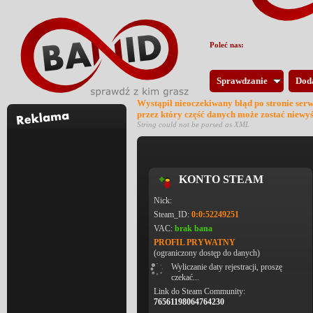
Poleć nas:
Sprawdzanie
Dod
Wystąpił nieoczekiwany błąd po stronie ser
przez który część danych może zostać niewy
String could not be parsed as XML
KONTO STEAM
Nick:
Steam_ID:
0:0:52249251
VAC:
brak bana
PROFIL PRYWATNY
(ograniczony dostęp do danych)
Wyliczanie daty rejestracji, proszę
czekać...
Link do Steam Community:
76561198064764230