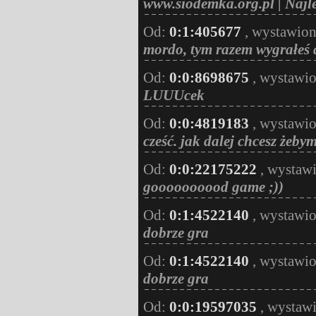
www.siodemka.org.pl | Najle
Od:
0:1:405677
, wystawio
mordo, tym razem wygrałeś a
Od:
0:0:8698675
, wystawi
LUUUcek
Od:
0:0:4819183
, wystawi
cześć. jak dalej chcesz żebym
Od:
0:0:22175222
, wystaw
goooooooood game ;))
Od:
0:1:4522140
, wystawi
dobrze gra
Od:
0:1:4522140
, wystawi
dobrze gra
Od:
0:0:19597035
, wystaw