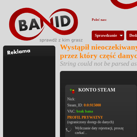
Poleć nas:
Sprawdzanie
Dod
Wystąpił nieoczekiwany
przez który część dany
String could not be parsed 
KONTO STEAM
Nick:
Steam_ID:
0:0:915000
VAC:
brak bana
PROFIL PRYWATNY
(ograniczony dostęp do danych)
Wyliczanie daty rejestracji, proszę
czekać...