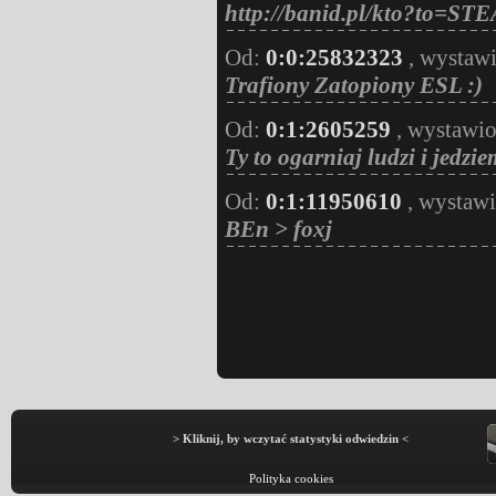
http://banid.pl/kto?to=S
Od:
0:0:25832323
, wystaw
Trafiony Zatopiony ESL :)
Od:
0:1:2605259
, wystawi
Ty to ogarniaj ludzi i jedzi
Od:
0:1:11950610
, wystaw
BEn > foxj
> Kliknij, by wczytać statystyki odwiedzin <
Polityka cookies